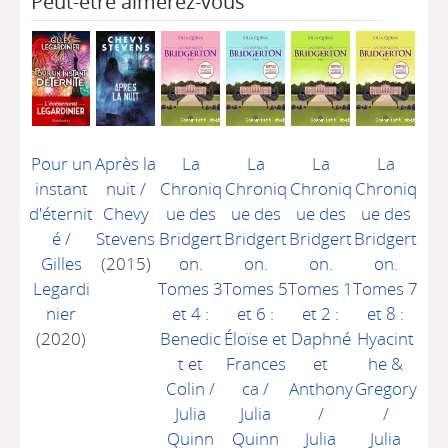
Peut-être aimerez-vous
Pour un
Après la
La
La
La
La
instant
nuit
/
Chroniq
Chroniq
Chroniq
Chroniq
d'éternit
Chevy
ue des
ue des
ue des
ue des
é
/
Stevens
Bridgert
Bridgert
Bridgert
Bridgert
Gilles
(2015)
on.
on.
on.
on.
Legardi
Tomes 3
Tomes 5
Tomes 1
Tomes 7
nier
et 4 :
et 6 :
et 2 :
et 8 :
(2020)
Benedic
Éloïse et
Daphné
Hyacint
t et
Frances
et
he &
Colin
/
ca
/
Anthony
Gregory
Julia
Julia
/
/
Quinn
Quinn
Julia
Julia