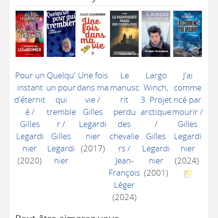
Pour un
Quelqu'
Une fois
Le
Largo
J'ai
instant
un pour
dans ma
manusc
Winch,
comme
d'éternit
qui
vie
/
rit
3. Projet
ncé par
é
/
tremble
Gilles
perdu
arctique
mourir
/
Gilles
r
/
Legardi
des
/
Gilles
Legardi
Gilles
nier
chevalie
Gilles
Legardi
nier
Legardi
(2017)
rs
/
Legardi
nier
(2020)
nier
Jean-
nier
(2024)
François
(2001)
Léger
(2024)