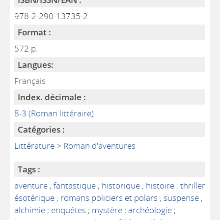
978-2-290-13735-2
Format :
572 p.
Langues:
Français
Index. décimale :
8-3 (Roman littéraire)
Catégories :
Littérature > Roman d'aventures
Tags :
aventure
;
fantastique
;
historique
;
histoire
;
thriller
ésotérique
;
romans policiers et polars
;
suspense
;
alchimie
;
enquêtes
;
mystère
;
archéologie
;