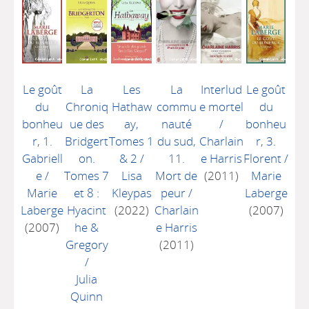
Le goût
La
Les
La
Interlud
Le goût
du
Chroniq
Hathaw
commu
e mortel
du
bonheu
ue des
ay,
nauté
/
bonheu
r, 1.
Bridgert
Tomes 1
du sud,
Charlain
r, 3.
Gabriell
on.
& 2
/
11.
e Harris
Florent
/
e
/
Tomes 7
Lisa
Mort de
(2011)
Marie
Marie
et 8 :
Kleypas
peur
/
Laberge
Laberge
Hyacint
(2022)
Charlain
(2007)
(2007)
he &
e Harris
Gregory
(2011)
/
Julia
Quinn