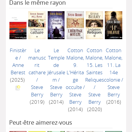
Dans le même rayon
Finistèr
Le
Le
Cotton
Cotton
Cotton
e
/
manusc
Temple
Malone,
Malone,
Malone,
Anne
rit
de
9.
15. Les
11. La
Berest
cathare
Jérusale
L'Hérita
Saintes
14e
(2025)
/
m
/
ge
Reliques
colonie
/
Steve
Steve
occulte
/
/
Steve
Berry
Berry
Steve
Steve
Berry
(2019)
(2014)
Berry
Berry
(2016)
(2014)
(2020)
Peut-être aimerez-vous