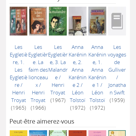
Les
Les
Les
Anna
Anna
Les
Eygletiè
Eygletièr
Eygletièr
Karénin
Karénin
voyages
re, 1.
e. La
e, 3. La
e, 2.
e, 1.
de
Les
faim des
Malandr
Anna
Anna
Gulliver
Eygletiè
lionceau
e
/
Karénin
Karénin
/
re
/
x
/
Henri
e 2
/
e 1
/
Jonatha
Henri
Henri
Troyat
Léon
Léon
n Swift
Troyat
Troyat
(1967)
Tolstoï
Tolstoï
(1959)
(1965)
(1966)
(1972)
(1972)
Peut-être aimerez-vous