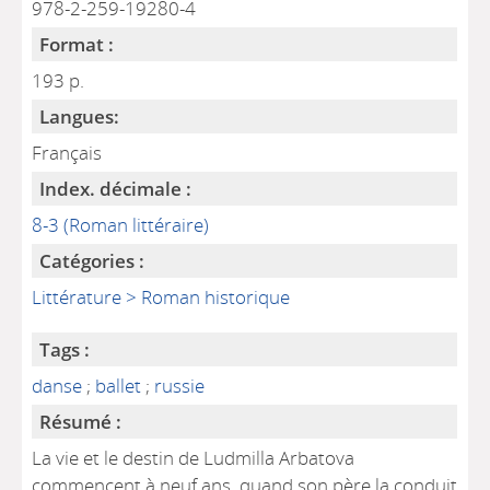
978-2-259-19280-4
Format :
193 p.
Langues:
Français
Index. décimale :
8-3 (Roman littéraire)
Catégories :
Littérature > Roman historique
Tags :
danse
;
ballet
;
russie
Résumé :
La vie et le destin de Ludmilla Arbatova
commencent à neuf ans, quand son père la conduit