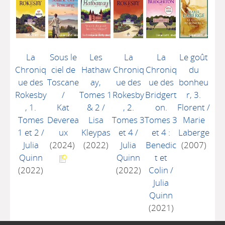
La
Sous le
Les
La
La
Le goût
Chroniq
ciel de
Hathaw
Chroniq
Chroniq
du
ue des
Toscane
ay,
ue des
ue des
bonheu
Rokesby
/
Tomes 1
Rokesby
Bridgert
r, 3.
, 1.
Kat
& 2
/
, 2.
on.
Florent
/
Tomes
Deverea
Lisa
Tomes 3
Tomes 3
Marie
1 et 2
/
ux
Kleypas
et 4
/
et 4 :
Laberge
Julia
(2024)
(2022)
Julia
Benedic
(2007)
Quinn
Quinn
t et
(2022)
(2022)
Colin
/
Julia
Quinn
(2021)