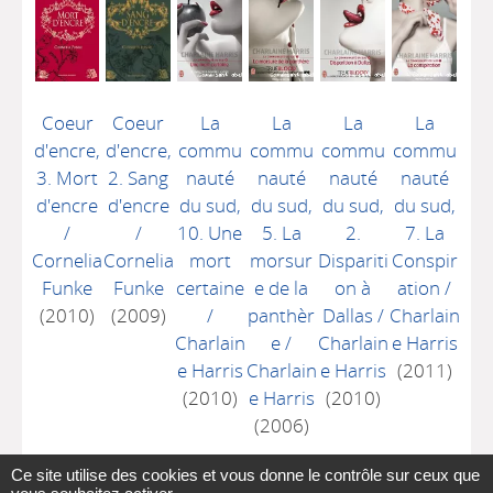
Coeur
Coeur
La
La
La
La
d'encre,
d'encre,
commu
commu
commu
commu
3. Mort
2. Sang
nauté
nauté
nauté
nauté
d'encre
d'encre
du sud,
du sud,
du sud,
du sud,
/
/
10. Une
5. La
2.
7. La
Cornelia
Cornelia
mort
morsur
Dispariti
Conspir
Funke
Funke
certaine
e de la
on à
ation
/
(2010)
(2009)
/
panthèr
Dallas
/
Charlain
Charlain
e
/
Charlain
e Harris
e Harris
Charlain
e Harris
(2011)
(2010)
e Harris
(2010)
(2006)
Ce site utilise des cookies et vous donne le contrôle sur ceux que