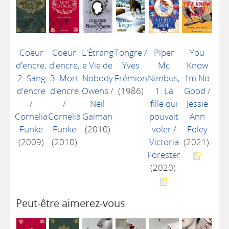
Coeur
Coeur
L'Étrang
Tongre
/
Piper
You
d'encre,
d'encre,
e Vie de
Yves
Mc
Know
2. Sang
3. Mort
Nobody
Frémion
Nimbus,
I'm No
d'encre
d'encre
Owens
/
(1986)
1. La
Good
/
/
/
Neil
fille qui
Jessie
Cornelia
Cornelia
Gaiman
pouvait
Ann
Funke
Funke
(2010)
voler
/
Foley
(2009)
(2010)
Victoria
(2021)
Forester
(2020)
Peut-être aimerez-vous