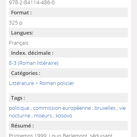
978-2-84114-486-0
Format :
325 p.
Langues:
Français
Index. décimale :
8-3 (Roman littéraire)
Catégories :
Littérature > Roman policier
Tags :
politique
;
commission européenne
;
bruxelles
;
vie
nocturne
;
moeurs
;
kosovo
Résumé :
Printemps 1999. Louis Berlemont, séduisant