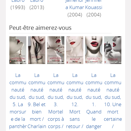
(1993)
(2013)
a Kumar
Kouassi
(2004)
(2004)
Peut-être aimerez-vous
La
La
La
La
La
La
commu
commu
commu
commu
commu
commu
nauté
nauté
nauté
nauté
nauté
nauté
du sud,
du sud,
du sud,
du sud,
du sud,
du sud,
5. La
9. Bel et
3.
12.
1.
10. Une
morsur
bien
Mortel
Mort
Quand
mort
e de la
mort
/
corps à
sans
le
certaine
panthèr
Charlain
corps
/
retour
/
danger
/