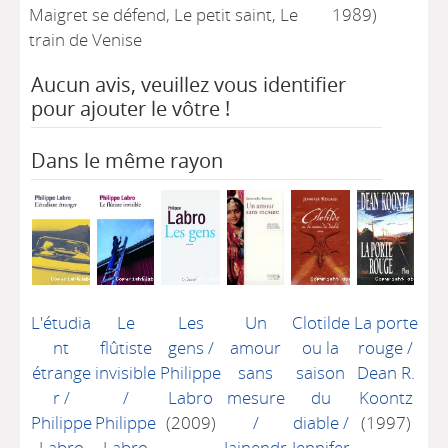
Maigret se défend, Le petit saint, Le
1989)
train de Venise
Aucun avis, veuillez vous identifier
pour ajouter le vôtre !
Dans le même rayon
L'étudia
Le
Les
Un
Clotilde
La porte
nt
flûtiste
gens
/
amour
ou la
rouge
/
étrange
invisible
Philippe
sans
saison
Dean R.
r
/
/
Labro
mesure
du
Koontz
Philippe
Philippe
(2009)
/
diable
/
(1997)
Labro
Labro
Jainendr
Jennifer