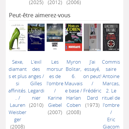
(2025)
(2012)
(2006)
Peut-être aimerez-vous
Sexe,
L'exil
Les
Myron
J'ai
Commis
diamant
des
morsur
Bolitar,
essayé,
saire
s et plus
anges
/
es de
6.
on peut!
Antoine
si
Gilles
l'ombre
Mauvais
/
Marcas,
affinités.
Legardi
/
e base
/
Frédéric
2. Le
..
/
nier
Karine
Harlan
Dard
rituel de
Lauren
(2010)
Giebel
Coben
(1973)
l'ombre
Weisber
(2007)
(2008)
/
ger
Eric
(2008)
Giacom