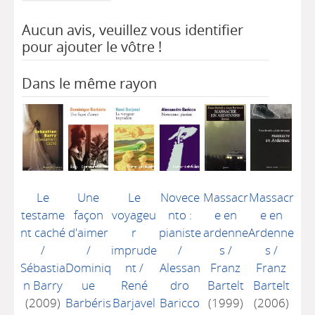
Aucun avis, veuillez vous identifier
pour ajouter le vôtre !
Dans le même rayon
Le
Une
Le
Novece
Massacr
Massacr
testame
façon
voyageu
nto :
e en
e en
nt caché
d'aimer
r
pianiste
ardenne
Ardenne
/
/
imprude
/
s
/
s
/
Sébastia
Dominiq
nt
/
Alessan
Franz
Franz
n Barry
ue
René
dro
Bartelt
Bartelt
(2009)
Barbéris
Barjavel
Baricco
(1999)
(2006)