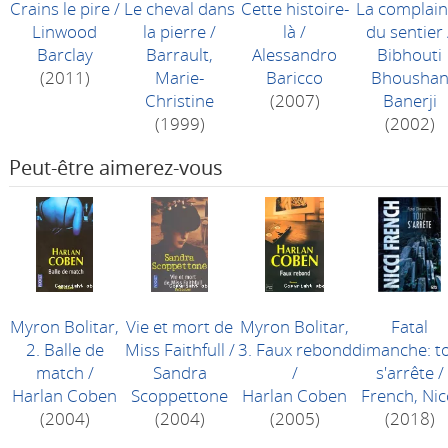
Crains le pire
/
Le cheval dans
Cette histoire-
La complain
Linwood
la pierre
/
là
/
du sentier
Barclay
Barrault,
Alessandro
Bibhouti
(2011)
Marie-
Baricco
Bhousha
Christine
(2007)
Banerji
(1999)
(2002)
Peut-être aimerez-vous
Myron Bolitar,
Vie et mort de
Myron Bolitar,
Fatal
2. Balle de
Miss Faithfull
/
3. Faux rebond
dimanche: t
match
/
Sandra
/
s'arrête
/
Harlan Coben
Scoppettone
Harlan Coben
French, Nic
(2004)
(2004)
(2005)
(2018)