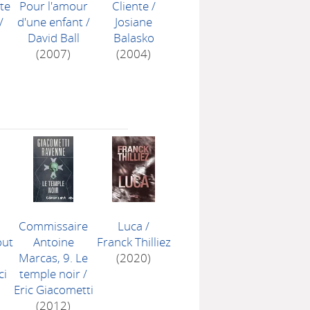
te
Pour l'amour
Cliente
/
/
d'une enfant
/
Josiane
David Ball
Balasko
n
(2007)
(2004)
Commissaire
Luca
/
out
Antoine
Franck Thilliez
Marcas, 9. Le
(2020)
ci
temple noir
/
Eric Giacometti
(2012)