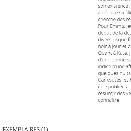
son existence 
a dérobé sa fill
cherche des r
Pour Emma, jeun
début de la des
divers risque f
noir à jour et d
Quant à Kate, 
d'une bonne sto
indice d'une af
quelques nuits
Car toutes les
être publiées..
resurgir des v
connaître.
EXEMPLAIRES (1)