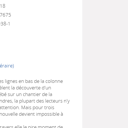
018
17675
938-1
éraire)
 lignes en bas de la colonne
èlent la découverte d'un
ébé sur un chantier de la
dres, la plupart des lecteurs n'y
attention. Mais pour trois
nouvelle devient impossible à
travers elle le pire moment de