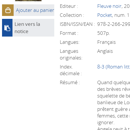
Editeur :
Fleuve noir
, 2
Ajouter au panier
Collection :
Pocket
, num. 
Lien vers la
ISBN/ISSN/EAN :
978-2-266-29
notice
Format :
507p.
Langues:
Français
Langues
Anglais
originales:
Index.
8-3 (Roman litt
décimale :
Résumé :
Quand quelques
des brèves rév
squelette de b
banlieue de Lon
prêtent guère 
femmes, cette 
ignorer.
Angela revit à 