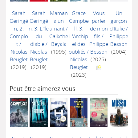
Sarah
Sarah
Maman
Grace
Vous
Un
Geringë
Geringë
a un
Campbe
parler
garçon
n, 2.
n, 3. L'île
amant
/
ll, 3.
de mon
d'Italie
/
Complo
du
Calixthe
L'Archip
fils
/
Philippe
t
/
diable
/
Beyala
el des
Philippe
Besson
Nicolas
Nicolas
(1995)
oubliés
/
Besson
(2004)
Beuglet
Beuglet
Nicolas
(2025)
(2019)
(2019)
Beuglet
(2023)
Peut-être aimerez-vous