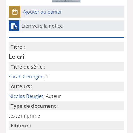
Ajouter au panier
Lien vers la notice
Titre :
Le cri
Titre de série :
Sarah Geringën
, 1
Auteurs :
Nicolas Beuglet
, Auteur
Type de document :
texte imprimé
Editeur :