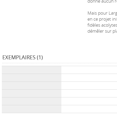
donné aucun ré
Mais pour Largo
en ce projet in
fidèles acolytes
démêler sur pla
EXEMPLAIRES (1)
Liste des exemplaires