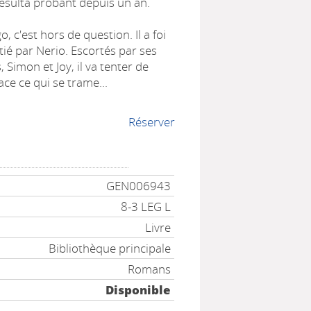
sulta probant depuis un an.
, c'est hors de question. Il a foi
itié par Nerio. Escortés par ses
, Simon et Joy, il va tenter de
ce ce qui se trame...
Réserver
GEN006943
8-3 LEG L
Livre
Bibliothèque principale
Romans
Disponible