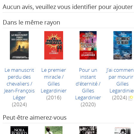
Aucun avis, veuillez vous identifier pour ajouter 
Dans le même rayon
Le manuscrit
Le premier
Pour un
J'ai commen
perdu des
miracle
/
instant
par mourir
chevaliers
/
Gilles
d'éternité
/
Gilles
Jean-François
Legardinier
Gilles
Legardinie
Léger
(2016)
Legardinier
(2024)
(2024)
(2020)
Peut-être aimerez-vous