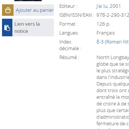
Editeur :
J'ai lu
, 2001
Ajouter au panier
ISBN/ISSN/EAN :
978-2-290-31
Lien vers la
Format :
126 p.
notice
Langues:
Français
Index.
8-3 (Roman litt
décimale :
Résumé :
North Longbay,
globe que se s
le plus straté
dans l'industri
Depuis quelque
dont trois ont
entraîné la mor
de croire à de
plus que certa
d'administrati
fermeture de c