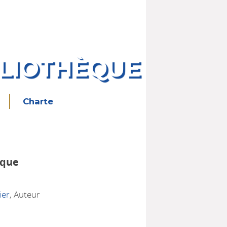
BLIOTHÈQUE
Charte
ique
3
ier
, Auteur