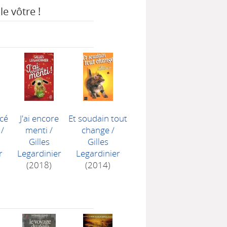
le vôtre !
cé
J'ai encore
Et soudain tout
/
menti
/
change
/
Gilles
Gilles
r
Legardinier
Legardinier
(2018)
(2014)