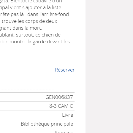
àta. Bientôt le cadavre d'un
al vient s'ajouter à la liste.
rrête pas là : dans l'arrière-fond
n trouve les corps de deux
gnant dans la mort.
ublant, surtout, ce chien de
mble monter la garde devant les
Réserver
GEN006837
8-3 CAM C
Livre
Bibliothèque principale
Romans