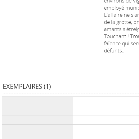
environs de Vig
employé municip
L'affaire ne s'a
de la grotte, o
amants s'étrei
Touchant ! Tro
faïence qui se
défunts...
EXEMPLAIRES (1)
Liste des exemplaires