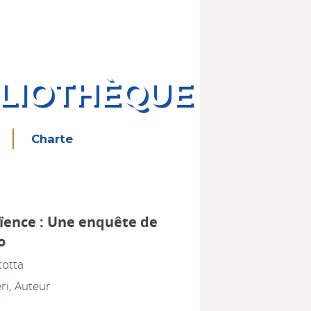
BLIOTHÈQUE
Charte
aïence : Une enquête de
o
cotta
ri
, Auteur