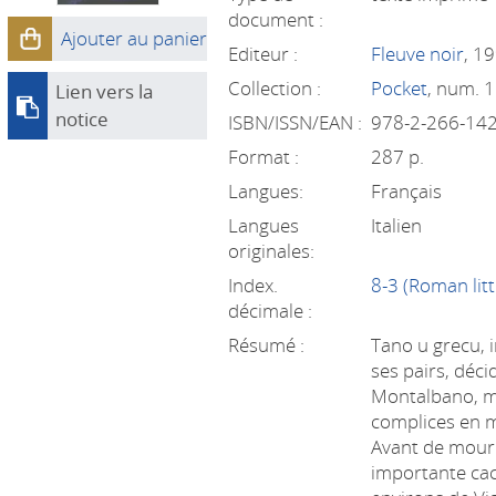
document :
Ajouter au panier
Editeur :
Fleuve noir
, 1
Collection :
Pocket
, num. 
Lien vers la
notice
ISBN/ISSN/EAN :
978-2-266-14
Format :
287 p.
Langues:
Français
Langues
Italien
originales:
Index.
8-3 (Roman litt
décimale :
Résumé :
Tano u grecu,
ses pairs, déci
Montalbano, ma
complices en 
Avant de mourir
importante ca