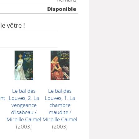
Disponible
le vôtre !
Le bal des
Le bal des
ent
Louves, 2. La
Louves, 1. La
vengeance
chambre
d'Isabeau
/
maudite
/
Mireille Calmel
Mireille Calmel
(2003)
(2003)