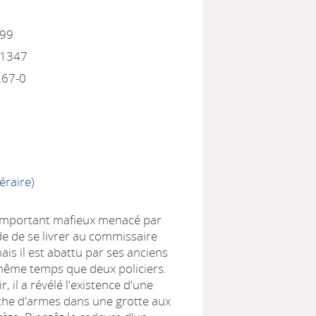
999
11347
267-0
éraire)
 important mafieux menacé par
de de se livrer au commissaire
is il est abattu par ses anciens
même temps que deux policiers.
, il a révélé l'existence d'une
che d'armes dans une grotte aux