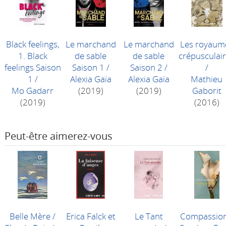
Black feelings,
Le marchand
Le marchand
Les royaum
1. Black
de sable
de sable
crépusculai
feelings Saison
Saison 1
/
Saison 2
/
/
1
/
Alexia Gaïa
Alexia Gaïa
Mathieu
Mo Gadarr
(2019)
(2019)
Gaborit
(2019)
(2016)
Peut-être aimerez-vous
Belle Mère
/
Erica Falck et
Le Tant
Compassio