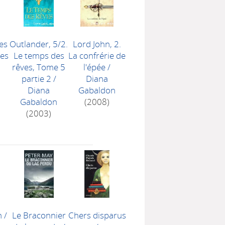
es
Outlander, 5/2.
Lord John, 2.
res
Le temps des
La confrérie de
rêves, Tome 5
l'épée
/
partie 2
/
Diana
Diana
Gabaldon
Gabaldon
(2008)
(2003)
n
/
Le Braconnier
Chers disparus