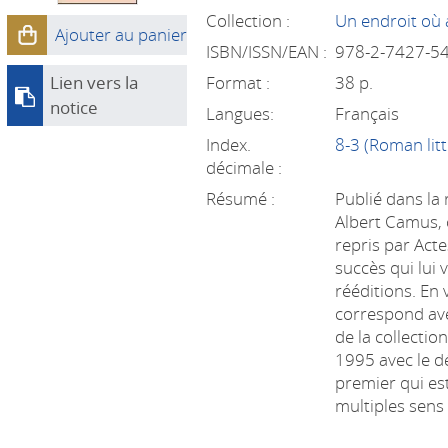
Collection :
Un endroit où 
Ajouter au panier
ISBN/ISSN/EAN :
978-2-7427-5
Lien vers la
Format :
38 p.
notice
Langues:
Français
Index.
8-3 (Roman litt
décimale :
Résumé :
Publié dans la
Albert Camus, 
repris par Act
succès qui lui 
rééditions. En 
correspond av
de la collectio
1995 avec le dé
premier qui es
multiples sens 