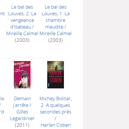
Le bal des
Le bal des
ent
Louves, 2. La
Louves, 1. La
vengeance
chambre
d'Isabeau
/
maudite
/
Mireille Calmel
Mireille Calmel
(2003)
(2003)
 la
Demain
Michey Bolitar,
/
j'arrête
/
2. A quelques
rd
Gilles
secondes près
Legardinier
/
(2011)
Harlan Coben