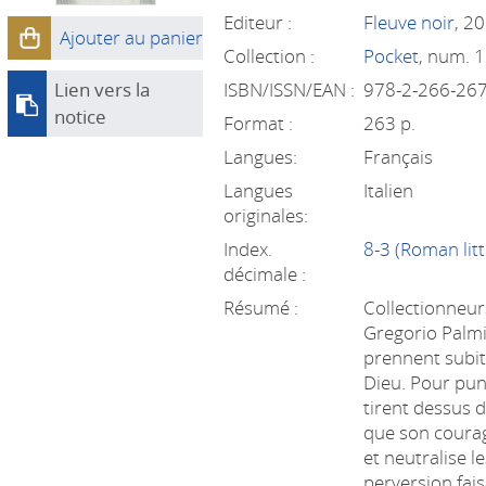
Editeur :
Fleuve noir
, 2
Ajouter au panier
Collection :
Pocket
, num. 
Lien vers la
ISBN/ISSN/EAN :
978-2-266-26
notice
Format :
263 p.
Langues:
Français
Langues
Italien
originales:
Index.
8-3 (Roman litt
décimale :
Résumé :
Collectionneurs
Gregorio Palmi
prennent subi
Dieu. Pour puni
tirent dessus 
que son coura
et neutralise l
perversion fai