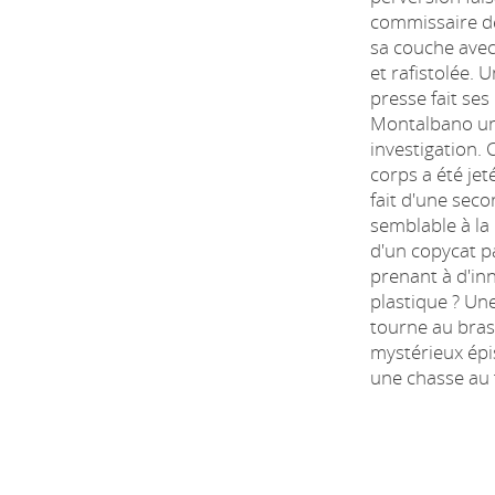
commissaire d
sa couche avec
et rafistolée. 
presse fait se
Montalbano un 
investigation. 
corps a été jet
fait d'une sec
semblable à la 
d'un copycat p
prenant à d'i
plastique ? Un
tourne au bras
mystérieux ép
une chasse au t