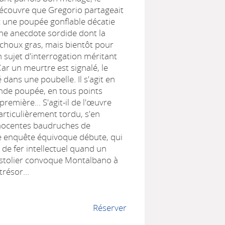
écouvre que Gregorio partageait
 une poupée gonflable décatie
Une anecdote sordide dont la
s choux gras, mais bientôt pour
sujet d'interrogation méritant
Car un meurtre est signalé, le
é dans une poubelle. Il s'agit en
onde poupée, en tous points
première... S'agit-il de l'œuvre
articulièrement tordu, s'en
nnocentes baudruches de
e enquête équivoque débute, qui
 de fer intellectuel quand un
istolier convoque Montalbano à
résor...
Réserver