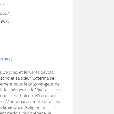
014
16604
796-0
éraire)
 de croix et fervents dévots,
sano et sa sœur Caterina se
tement pour le bras vengeur de
r les pêcheurs de Vigàta, ils leur
depuis leur balcon. N'écoutant
ge, Montalbano monte à l'assaut
es fanatiques. Religion et
sant parfois bon ménage, le