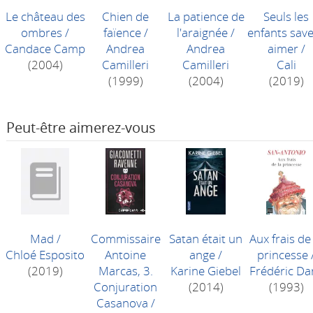
Le château des
Chien de
La patience de
Seuls les
ombres
/
faïence
/
l'araignée
/
enfants sav
Candace Camp
Andrea
Andrea
aimer
/
(2004)
Camilleri
Camilleri
Cali
(1999)
(2004)
(2019)
Peut-être aimerez-vous
Mad
/
Commissaire
Satan était un
Aux frais de
Chloé Esposito
Antoine
ange
/
princesse
(2019)
Marcas, 3.
Karine Giebel
Frédéric Da
Conjuration
(2014)
(1993)
Casanova
/