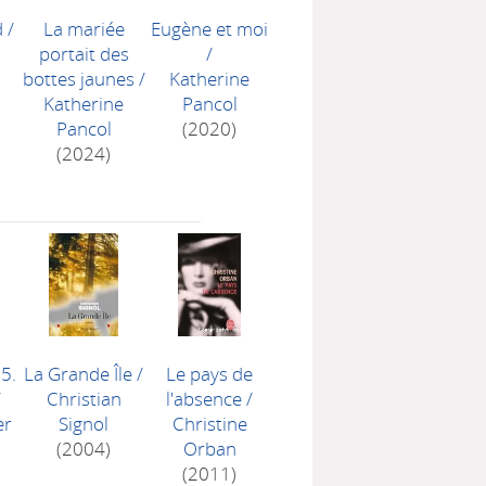
d
/
La mariée
Eugène et moi
portait des
/
bottes jaunes
/
Katherine
Katherine
Pancol
Pancol
(2020)
(2024)
 5.
La Grande Île
/
Le pays de
/
Christian
l'absence
/
er
Signol
Christine
(2004)
Orban
(2011)