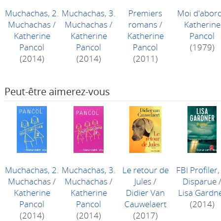
Muchachas, 2.
Muchachas, 3.
Premiers
Moi d'abor
Muchachas
/
Muchachas
/
romans
/
Katherine
Katherine
Katherine
Katherine
Pancol
Pancol
Pancol
Pancol
(1979)
(2014)
(2014)
(2011)
Peut-être aimerez-vous
Muchachas, 2.
Muchachas, 3.
Le retour de
FBI Profiler,
Muchachas
/
Muchachas
/
Jules
/
Disparue
Katherine
Katherine
Didier Van
Lisa Gardn
Pancol
Pancol
Cauwelaert
(2014)
(2014)
(2014)
(2017)