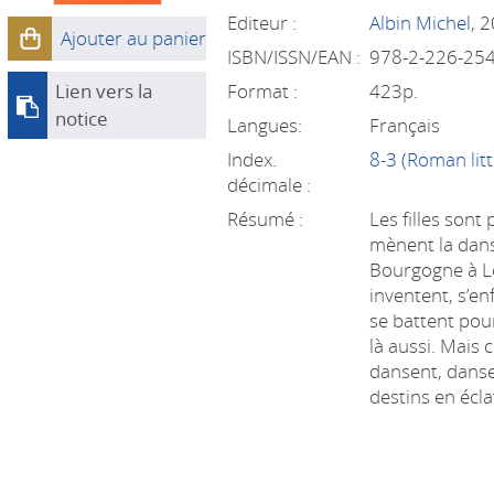
Editeur :
Albin Michel
, 
Ajouter au panier
ISBN/ISSN/EAN :
978-2-226-25
Lien vers la
Format :
423p.
notice
Langues:
Français
Index.
8-3 (Roman litt
décimale :
Résumé :
Les filles sont
mènent la dans
Bourgogne à Lo
inventent, s’en
se battent pour
là aussi. Mais
dansent, dansen
destins en éclat