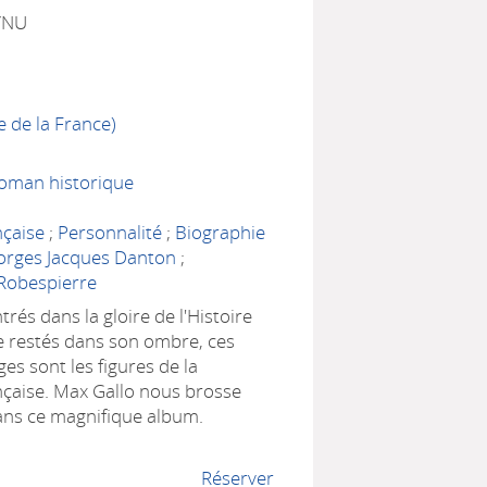
YNU
e de la France)
Roman historique
nçaise
;
Personnalité
;
Biographie
orges Jacques Danton
;
 Robespierre
trés dans la gloire de l'Histoire
e restés dans son ombre, ces
es sont les figures de la
nçaise. Max Gallo nous brosse
dans ce magnifique album.
Réserver