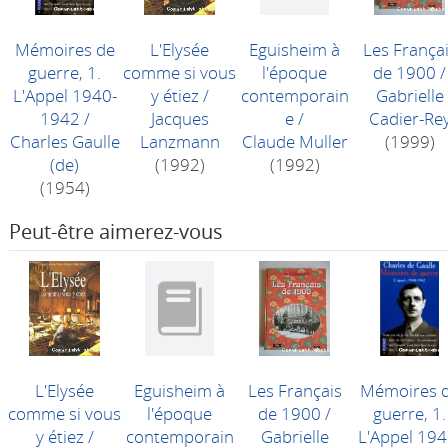
Mémoires de
L'Elysée
Eguisheim à
Les França
guerre, 1.
comme si vous
l'époque
de 1900
/
L'Appel 1940-
y étiez
/
contemporain
Gabrielle
1942
/
Jacques
e
/
Cadier-Re
Charles Gaulle
Lanzmann
Claude Muller
(1999)
(de)
(1992)
(1992)
(1954)
Peut-être aimerez-vous
L'Elysée
Eguisheim à
Les Français
Mémoires 
comme si vous
l'époque
de 1900
/
guerre, 1.
y étiez
/
contemporain
Gabrielle
L'Appel 194