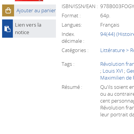
ISBN/ISSN/EAN :
978B003FOG
Ajouter au panier
Format :
64p.
Lien vers la
Langues:
Français
notice
Index.
94(44) (Histoir
décimale :
Catégories :
Littérature > 
Tags :
Révolution fra
;
Louis XVI
;
Ge
Maximilien de
Résumé :
Qu'ils soient en
ou au contrair
cent personnag
Révolution fra
leur portrait 