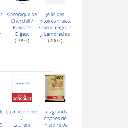
is
Chronique de
Je lis des
Churchill
/
hitoires vraies.
Reader's
Charlemagne
/
y
Digest
J. Lembrechts
(1997)
(2007)
de
La maison vide
Les grands
/
mythes de
0-
Laurent
l'histoire de