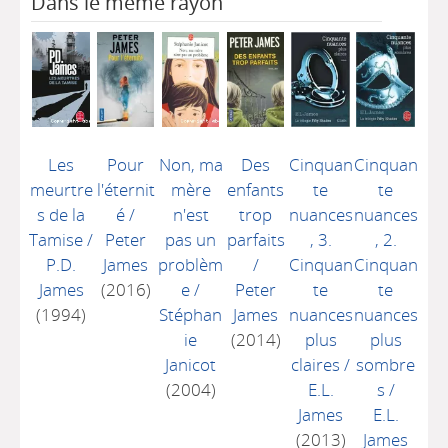
Dans le même rayon
Les
Pour
Non, ma
Des
Cinquan
Cinquan
meurtre
l'éternit
mère
enfants
te
te
s de la
é
/
n'est
trop
nuances
nuances
Tamise
/
Peter
pas un
parfaits
, 3.
, 2.
P.D.
James
problèm
/
Cinquan
Cinquan
James
(2016)
e
/
Peter
te
te
(1994)
Stéphan
James
nuances
nuances
ie
(2014)
plus
plus
Janicot
claires
/
sombre
(2004)
E.L.
s
/
James
E.L.
(2013)
James