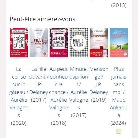
(2013)
Peut-être aimerez-vous
La
La fille
Au petit
Minute,
Menson
Plus
cerise
d'avant
/
bonheu
papillon
ge
/
jamais
sur le
J.P.
r la
!
/
J.P.
sans
gâteau
/
Delaney
chance
/
Aurélie
Delaney
moi
/
Aurélie
(2017)
Aurélie
Valogne
(2019)
Maud
Valogne
Valogne
s
Ankaou
s
s
(2017)
a
(2020)
(2018)
(2024)