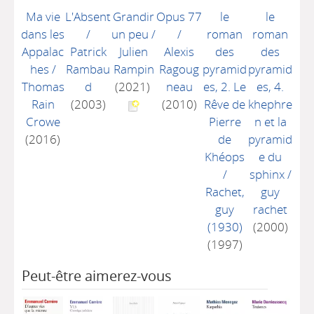
Ma vie
L'Absent
Grandir
Opus 77
le
le
dans les
/
un peu
/
/
roman
roman
Appalac
Patrick
Julien
Alexis
des
des
hes
/
Rambau
Rampin
Ragoug
pyramid
pyramid
Thomas
d
(2021)
neau
es, 2. Le
es, 4.
Rain
(2003)
(2010)
Rêve de
khephre
Crowe
Pierre
n et la
(2016)
de
pyramid
Khéops
e du
/
sphinx
/
Rachet,
guy
guy
rachet
(1930)
(2000)
(1997)
Peut-être aimerez-vous