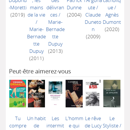
Dupond
, les
des
Patrick
l'Argona
catholiq
-Moretti
mains
délivran
Dunne
ute
/
ue
/
(2019)
de la vie
ces
/
(2004)
Claude
Agnès
/
Marie-
Duneto
Dumont
Marie-
Bernade
n
(2020)
Bernade
tte
(2009)
tte
Dupuy
Dupuy
(2013)
(2011)
Peut-être aimerez-vous
Tu
Un habit
Les
L'homm
Le rêve
Le
compre
de
intermit
e qui
de Lucy
Styliste
/