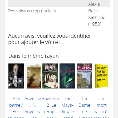
Alexia
Des voisins trop parfaits
Beck,
Kathrine
(1950)
Aucun avis, veuillez vous identifier
pour ajouter le vôtre !
Dans le même rayon
A la
Angélina
Angélina
Das
La
Une
barre
/
, 1.
, 2. Le
Maya-
Dame
mort
Eric
Angélina
temps
Ritual
/
de
pas très