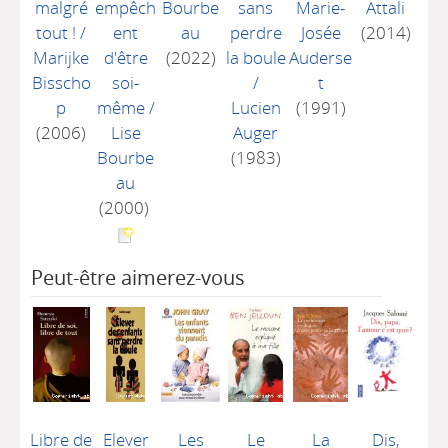
malgré
empêch
Bourbe
sans
Marie-
Attali
tout !
/
ent
au
perdre
Josée
(2014)
Marijke
d'être
(2022)
la boule
Auderse
Bisscho
soi-
/
t
p
même
/
Lucien
(1991)
(2006)
Lise
Auger
Bourbe
(1983)
au
(2000)
Peut-être aimerez-vous
Libre de
Elever
Les
Le
La
Dis,