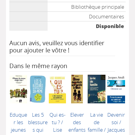
Bibliothèque principale
Documentaires
Disponible
Aucun avis, veuillez vous identifier
pour ajouter le vôtre !
Dans le même rayon
Eduque
Les 5
Qui es-
Elever
La vie
Devenir
r les
blessure
tu ?
/
des
de
soi
/
jeunes
s qui
Lise
enfants
famille
/
Jacques