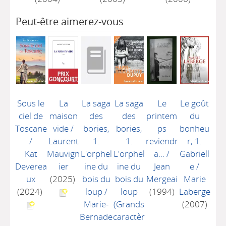
Peut-être aimerez-vous
Sous le
La
La saga
La saga
Le
Le goût
ciel de
maison
des
des
printem
du
Toscane
vide
/
bories,
bories,
ps
bonheu
/
Laurent
1.
1.
reviendr
r, 1.
Kat
Mauvign
L'orphel
L'orphel
a...
/
Gabriell
Deverea
ier
ine du
ine du
Jean
e
/
ux
(2025)
bois du
bois du
Mergeai
Marie
(2024)
loup
/
loup
(1994)
Laberge
Marie-
(Grands
(2007)
Bernade
caractèr