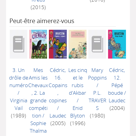
(2015)
Peut-être aimerez-vous
3. Un
Mes
Cédric,
Les cinq
Mary
Cédric,
drôle de
Amis les
16.
et le
Poppins
12.
numéro
Chevaux
Copains
rubis
/
Pépé
/
, 2. La
,
d'Akbar
P.L.
boude
/
Virginia
grande
copines
/
TRAVER
Laudec
Vail
compéti
/
Enid
S
(2004)
(1989)
tion
/
Laudec
Blyton
(1980)
Sophie
(2005)
(1996)
Thalma