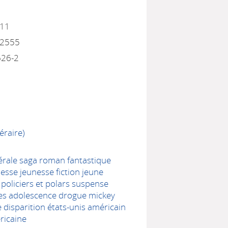
011
12555
626-2
éraire)
nérale saga roman fantastique
nesse jeunesse fiction jeune
policiers et polars suspense
tes adolescence drogue mickey
 disparition états-unis américain
ricaine