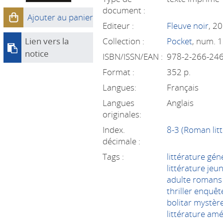
document :
Ajouter au panier
Editeur :
Fleuve noir
, 2
Lien vers la
Collection :
Pocket
, num. 
notice
ISBN/ISSN/EAN :
978-2-266-24
Format :
352 p.
Langues:
Français
Langues
Anglais
originales:
Index.
8-3 (Roman litt
décimale :
Tags :
littérature gé
littérature jeu
adulte romans 
thriller enquê
bolitar mystère
littérature amé