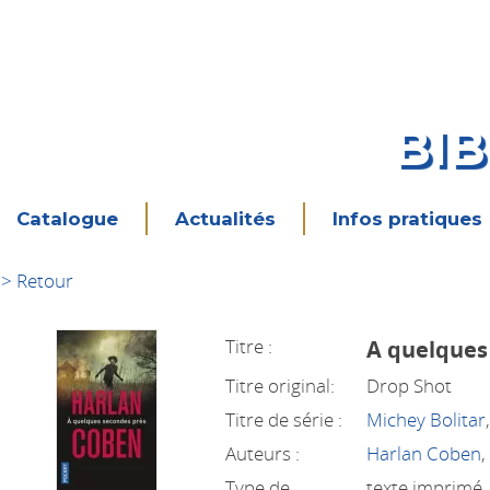
BI
Catalogue
Actualités
Infos pratiques
> Retour
Titre :
A quelques
Titre original:
Drop Shot
Titre de série :
Michey Bolitar
Auteurs :
Harlan Coben
,
Type de
texte imprimé