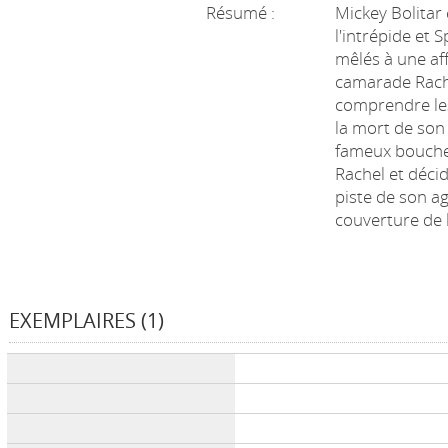
Résumé :
Mickey Bolitar
l'intrépide et 
mêlés à une af
camarade Rache
comprendre le
la mort de son 
fameux bouche
Rachel et déci
piste de son a
couverture de l
EXEMPLAIRES (1)
Liste des exemplaires