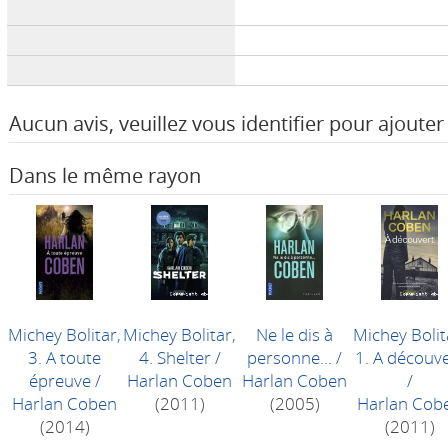
Aucun avis, veuillez vous identifier pour ajouter 
Dans le même rayon
Michey Bolitar,
Michey Bolitar,
Ne le dis à
Michey Bolit
3. A toute
4. Shelter
/
personne...
/
1. A découv
épreuve
/
Harlan Coben
Harlan Coben
/
Harlan Coben
(2011)
(2005)
Harlan Cob
(2014)
(2011)