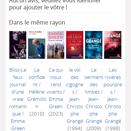
Aucun avis, veuillez vous identifier
pour ajouter le vôtre !
Dans le même rayon
Bliss-Le
Le
Ce qui
le vol
Le
Les
faux
confide
nous
des
serment
rivières
journal
nt
/
rend
cigogne
des
pourpre
d'une
Hélène
vivants
/
s
/
limbes
/
s
/
vraie
Grémillo
Emma
Jean-
Jean-
Jean-
romanti
n
Green
Christo
Christo
Christo
que
/
(2010)
(2023)
phe
phe
phe
Emma
Grangé
Grangé
Grangé
Green
(1994)
(2009)
(1998)