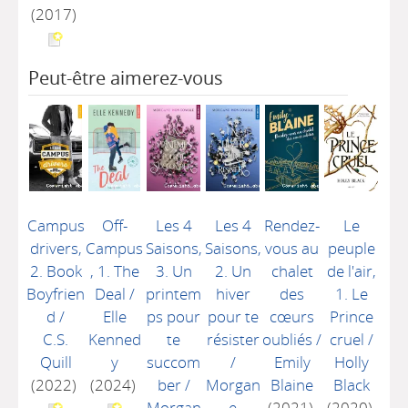
(2017)
Peut-être aimerez-vous
Campus
Off-
Les 4
Les 4
Rendez-
Le
drivers,
Campus
Saisons,
Saisons,
vous au
peuple
2. Book
, 1. The
3. Un
2. Un
chalet
de l'air,
Boyfrien
Deal
/
printem
hiver
des
1. Le
d
/
Elle
ps pour
pour te
cœurs
Prince
C.S.
Kenned
te
résister
oubliés
/
cruel
/
Quill
y
succom
/
Emily
Holly
(2022)
(2024)
ber
/
Morgan
Blaine
Black
Morgan
e
(2021)
(2020)