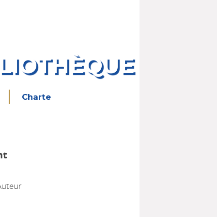
BLIOTHÈQUE
Charte
nt
1
 Auteur