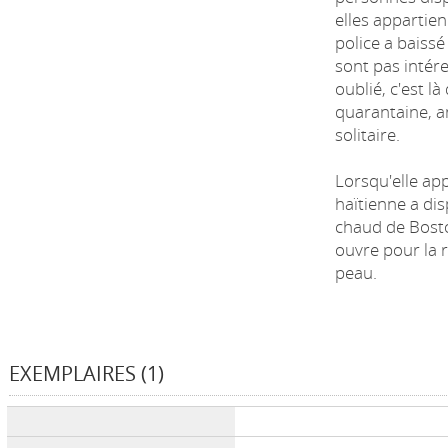
elles appartie
police a baissé
sont pas intér
oublié, c'est là
quarantaine, a
solitaire.
Lorsqu'elle ap
haïtienne a di
chaud de Bosto
ouvre pour la r
peau.
EXEMPLAIRES (1)
Liste des exemplaires