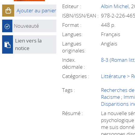
Editeur :
Albin Michel
, 
Ajouter au panier
ISBN/ISSN/EAN :
978-2-226-46
Format :
448 p.
Nouveauté
Langues:
Français
Lien vers la
Langues
Anglais
notice
originales:
Index.
8-3 (Roman litt
décimale :
Catégories :
Littérature > R
Tags :
Recherches de
Racisme
;
Immi
Disparitions i
Résumé :
La nouvelle sér
psychologique «
me suis donné 
personnes disp