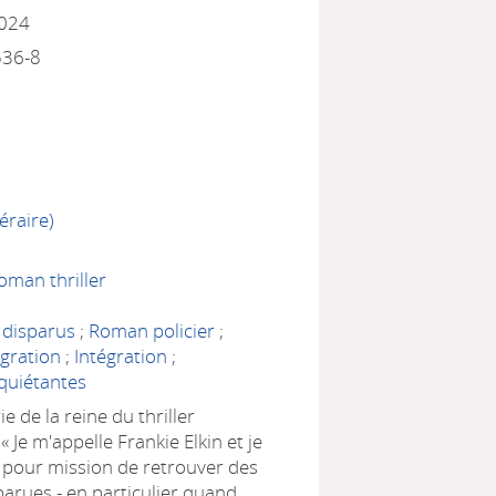
2024
536-8
éraire)
oman thriller
 disparus
;
Roman policier
;
gration
;
Intégration
;
nquiétantes
ie de la reine du thriller
 Je m'appelle Frankie Elkin et je
pour mission de retrouver des
arues - en particulier quand