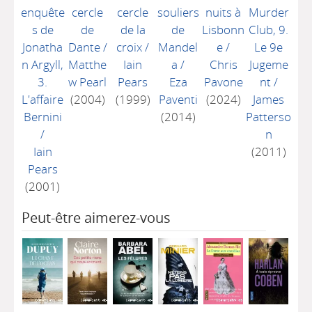
enquête
cercle
cercle
souliers
nuits à
Murder
s de
de
de la
de
Lisbonn
Club, 9.
Jonatha
Dante
/
croix
/
Mandel
e
/
Le 9e
n Argyll,
Matthe
Iain
a
/
Chris
Jugeme
3.
w Pearl
Pears
Eza
Pavone
nt
/
L'affaire
(2004)
(1999)
Paventi
(2024)
James
Bernini
(2014)
Patterso
/
n
Iain
(2011)
Pears
(2001)
Peut-être aimerez-vous