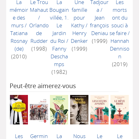
La
Le Trou
La
Une
Tadjour
Les
mémoir
Mahaut
Bougain
famille
a
/
morts
e des
/
villée, 1.
pour
Jean
ont du
murs
/
Orlando
Le
Kathy
/
françois
souci à
Tatiana
de
Jardin
Henry
Deniau
se faire
/
Rosnay
Rudder
du Roi
/
Denker
(1999)
Hannah
(de)
(1998)
Fanny
(1999)
Denniso
(2010)
Descha
n
mps
(2019)
(1982)
Peut-être aimerez-vous
Les
Germin
La
Nous
Le
Le