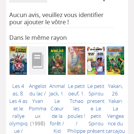
Aucun avis, veuillez vous identifier
pour ajouter le vôtre !
Dans le même rayon
Les 4
Angelot
Animal
Le petit
Le petit
Yakari,
as, 8.
du lac
/
Jack, 1.
oeuf, 1.
Spirou
26.
Les 4 as
Yvan
Le
Tchao
present
Yakari
et le
Pomma
Cœur
les
e. Le
La
rallye
ux
de la
poules !
petit
Vengea
olympiq
(1998)
forêt
/
/
Spirou
nce du
ue
/
Kid
Philippe
présent
carcajou