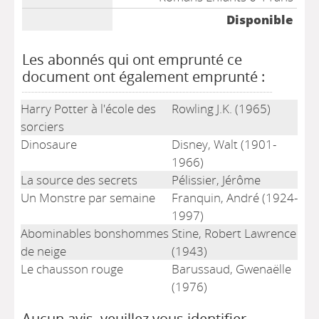
Disponible
Les abonnés qui ont emprunté ce
document ont également emprunté :
Harry Potter à l'école des
Rowling J.K. (1965)
sorciers
Dinosaure
Disney, Walt (1901-
1966)
La source des secrets
Pélissier, Jérôme
Un Monstre par semaine
Franquin, André (1924-
1997)
Abominables bonshommes
Stine, Robert Lawrence
de neige
(1943)
Le chausson rouge
Barussaud, Gwenaëlle
(1976)
Aucun avis, veuillez vous identifier