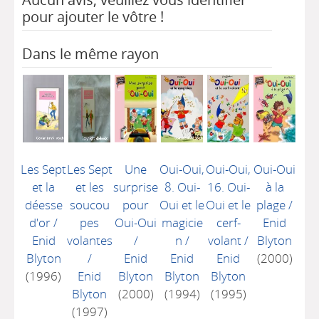
pour ajouter le vôtre !
Dans le même rayon
Les Sept
Les Sept
Une
Oui-Oui,
Oui-Oui,
Oui-Oui
et la
et les
surprise
8. Oui-
16. Oui-
à la
déesse
soucou
pour
Oui et le
Oui et le
plage
/
d'or
/
pes
Oui-Oui
magicie
cerf-
Enid
Enid
volantes
/
n
/
volant
/
Blyton
Blyton
/
Enid
Enid
Enid
(2000)
(1996)
Enid
Blyton
Blyton
Blyton
Blyton
(2000)
(1994)
(1995)
(1997)