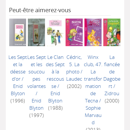
Peut-être aimerez-vous
Les Sept
Les Sept
Le Clan
Cédric,
Winx
La
et la
et les
des Sept
5. La
club, 47.
fiancée
déesse
soucou
à la
photo
/
La
de
d'or
/
pes
rescous
Laudec
transfor
Dagobe
Enid
volantes
se
/
(2002)
mation
rt
/
Blyton
/
Enid
de
Zidrou
(1996)
Enid
Blyton
Tecna
/
(2000)
Blyton
(1988)
Sophie
(1997)
Marvau
d
(2013)