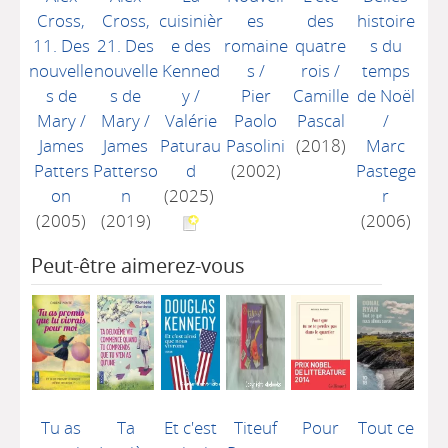
Cross,
Cross,
cuisinièr
es
des
histoire
11. Des
21. Des
e des
romaine
quatre
s du
nouvelle
nouvelle
Kenned
s
/
rois
/
temps
s de
s de
y
/
Pier
Camille
de Noël
Mary
/
Mary
/
Valérie
Paolo
Pascal
/
James
James
Paturau
Pasolini
(2018)
Marc
Patters
Patterso
d
(2002)
Pastege
on
n
(2025)
r
(2005)
(2019)
(2006)
Peut-être aimerez-vous
Tu as
Ta
Et c'est
Titeuf
Pour
Tout ce