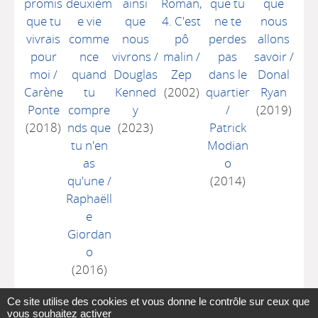
promis
deuxièm
ainsi
Roman,
que tu
que
que tu
e vie
que
4. C'est
ne te
nous
vivrais
comme
nous
pô
perdes
allons
pour
nce
vivrons
/
malin
/
pas
savoir
/
moi
/
quand
Douglas
Zep
dans le
Donal
Carène
tu
Kenned
(2002)
quartier
Ryan
Ponte
compre
y
/
(2019)
(2018)
nds que
(2023)
Patrick
tu n'en
Modian
as
o
qu'une
/
(2014)
Raphaëll
e
Giordan
o
(2016)
Ce site utilise des cookies et vous donne le contrôle sur ceux que
vous souhaitez activer