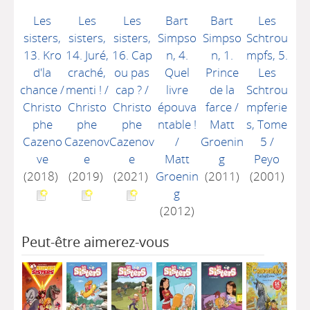
Les
Les
Les
Bart
Bart
Les
sisters,
sisters,
sisters,
Simpso
Simpso
Schtrou
13. Kro
14. Juré,
16. Cap
n, 4.
n, 1.
mpfs, 5.
d'la
craché,
ou pas
Quel
Prince
Les
chance
/
menti !
/
cap ?
/
livre
de la
Schtrou
Christo
Christo
Christo
épouva
farce
/
mpferie
phe
phe
phe
ntable !
Matt
s, Tome
Cazeno
Cazenov
Cazenov
/
Groenin
5
/
ve
e
e
Matt
g
Peyo
(2018)
(2019)
(2021)
Groenin
(2011)
(2001)
g
(2012)
Peut-être aimerez-vous