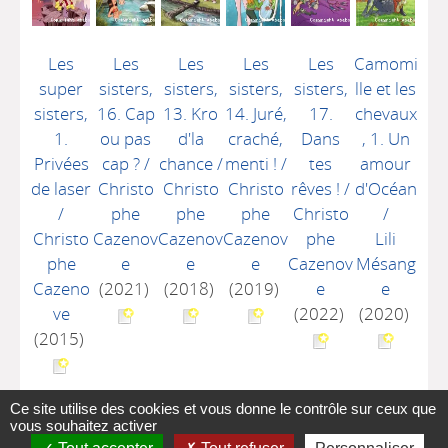
Les
Les
Les
Les
Les
Camomi
super
sisters,
sisters,
sisters,
sisters,
lle et les
sisters,
16. Cap
13. Kro
14. Juré,
17.
chevaux
1.
ou pas
d'la
craché,
Dans
, 1. Un
Privées
cap ?
/
chance
/
menti !
/
tes
amour
de laser
Christo
Christo
Christo
rêves !
/
d'Océan
/
phe
phe
phe
Christo
/
Christo
Cazenov
Cazenov
Cazenov
phe
Lili
phe
e
e
e
Cazenov
Mésang
Cazeno
(2021)
(2018)
(2019)
e
e
ve
(2022)
(2020)
(2015)
Ce site utilise des cookies et vous donne le contrôle sur ceux que
vous souhaitez activer