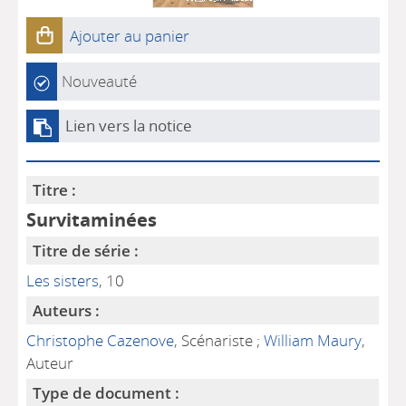
Ajouter au panier
Nouveauté
Lien vers la notice
Titre :
Survitaminées
Titre de série :
Les sisters
, 10
Auteurs :
Christophe Cazenove
, Scénariste ;
William Maury
,
Auteur
Type de document :