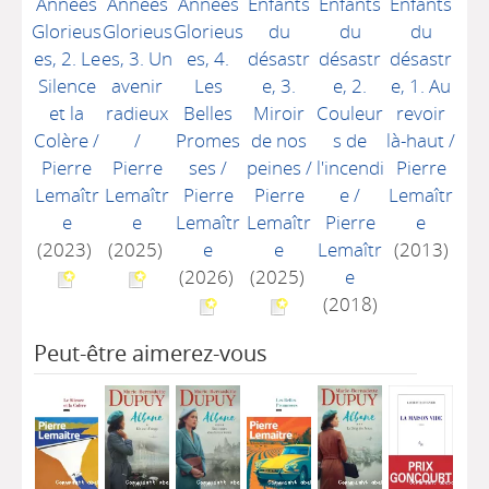
Années
Années
Années
Enfants
Enfants
Enfants
Glorieus
Glorieus
Glorieus
du
du
du
es, 2. Le
es, 3. Un
es, 4.
désastr
désastr
désastr
Silence
avenir
Les
e, 3.
e, 2.
e, 1. Au
et la
radieux
Belles
Miroir
Couleur
revoir
Colère
/
/
Promes
de nos
s de
là-haut
/
Pierre
Pierre
ses
/
peines
/
l'incendi
Pierre
Lemaîtr
Lemaîtr
Pierre
Pierre
e
/
Lemaîtr
e
e
Lemaîtr
Lemaîtr
Pierre
e
(2023)
(2025)
e
e
Lemaîtr
(2013)
(2026)
(2025)
e
(2018)
Peut-être aimerez-vous