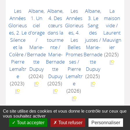
Les
Albane,
Albane,
Les
Albane,
La
Années
1. Un
4. Des
Années
3. Le
maison
Glorieus
ciel
cœurs
Glorieus
Sang
vide
/
es, 2. Le
d'orage
dans la
es, 4.
des
Laurent
Silence
/
tourme
Les
justes
/
Mauvign
et la
Marie-
nte
/
Belles
Marie-
ier
Colère
/
Bernade
Marie-
Promes
Bernade
(2025)
Pierre
tte
Bernade
ses
/
tte
Lemaîtr
Dupuy
tte
Pierre
Dupuy
e
(2024)
Dupuy
Lemaîtr
(2025)
(2023)
(2025)
e
(2026)
Ce site utilise des cookies et vous donne le contrôle sur ceux que
vous souhaitez activer
Tout accepter
Tout refuser
Personnaliser
A-
A
A+