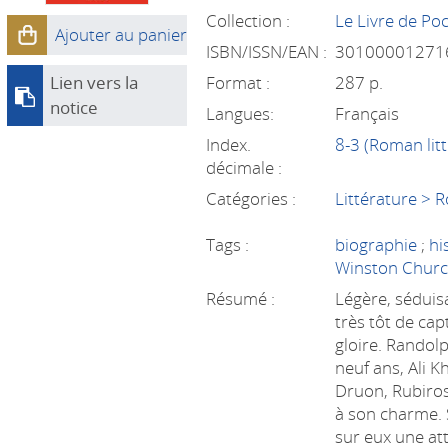
Collection :
Le Livre de Po
Ajouter au panier
ISBN/ISSN/EAN :
30100001271
Lien vers la
Format :
287 p.
notice
Langues:
Français
Index.
8-3 (Roman litt
décimale :
Catégories :
Littérature > 
Tags :
biographie
;
hi
Winston Church
Résumé :
Légère, séduis
très tôt de ca
gloire. Randolp
neuf ans, Ali K
Druon, Rubiros
à son charme. S
sur eux une atti