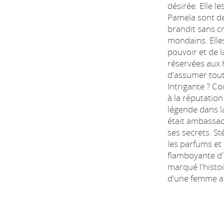
désirée. Elle l
Pamela sont de
brandit sans c
mondains. Elles
pouvoir et de l
réservées aux 
d'assumer tout
Intrigante ? Co
à la réputatio
légende dans la
était ambassad
ses secrets. S
les parfums et 
flamboyante d'
marqué l'histo
d'une femme a