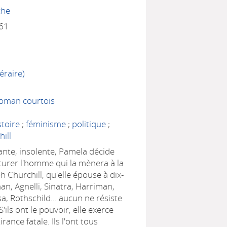
che
61
éraire)
Roman courtois
stoire
;
féminisme
;
politique
;
ill
ante, insolente, Pamela décide
pturer l'homme qui la mènera à la
h Churchill, qu'elle épouse à dix-
han, Agnelli, Sinatra, Harriman,
a, Rothschild… aucun ne résiste
'ils ont le pouvoir, elle exerce
rance fatale. Ils l'ont tous