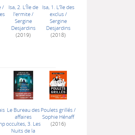
e
/
Isa, 2. L'Île de
Isa, 1. L'île des
es
l'ermite
/
exclus
/
Sergine
Sergine
Desjardins
Desjardins
(2019)
(2018)
ais
Le Bureau des
Poulets grillés
/
affaires
Sophie Hénaff
ump
occultes, 3. Les
(2016)
Nuits de la