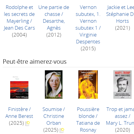
Rodolphe et
Une partie de
Vernon
Jackie et Le
les secrets de
chasse
/
subutex, 1.
Stéphanie D
Mayerling
/
Desarthe,
Vernon
Horts
Jean Des Cars
Agnès
subutex 1
/
(2021)
(2004)
(2012)
Virginie
Despentes
(2015)
Peut-être aimerez-vous
Finistère
/
Soumise
/
Poussière
Trop et jam
Anne Berest
Christine
blonde
/
assez
/
(2025)
Orban
Tatiana de
Mary L. Tr
(2025)
Rosnay
(2020)