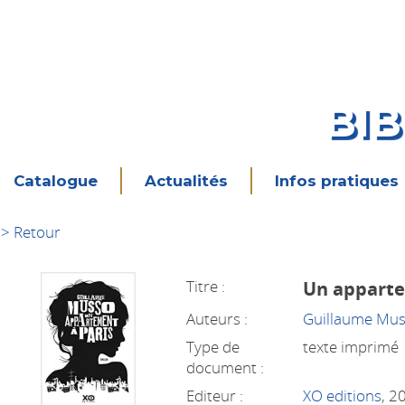
BI
Catalogue
Actualités
Infos pratiques
> Retour
Titre :
Un apparte
Auteurs :
Guillaume Mu
Type de
texte imprimé
document :
Editeur :
XO editions
, 2