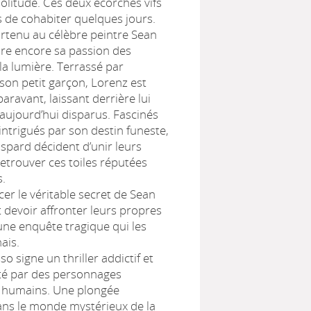
solitude. Ces deux écorchés vifs
s de cohabiter quelques jours.
partenu au célèbre peintre Sean
ire encore sa passion des
la lumière. Terrassé par
 son petit garçon, Lorenz est
ravant, laissant derrière lui
 aujourd’hui disparus. Fascinés
intrigués par son destin funeste,
spard décident d’unir leurs
retrouver ces toiles réputées
s.
er le véritable secret de Sean
t devoir affronter leurs propres
ne enquête tragique qui les
ais.
 signe un thriller addictif et
té par des personnages
humains. Une plongée
ans le monde mystérieux de la