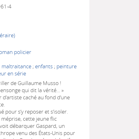
961-4
éraire)
Roman policier
;
maltraitance
;
enfants
;
peinture
eur en série
iller de Guillaume Musso !
mensonge qui dit la vérité… »
er d’artiste caché au fond d’une
te.
ué pour s’y reposer et s’isoler.
 méprise, cette jeune flic
voit débarquer Gaspard, un
thrope venu des États-Unis pour