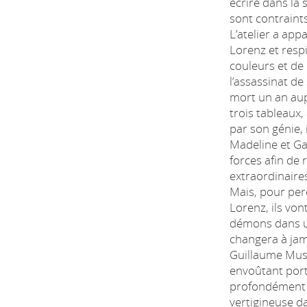
écrire dans la 
sont contraint
L’atelier a ap
Lorenz et resp
couleurs et de 
l’assassinat de
mort un an aupa
trois tableaux,
par son génie, 
Madeline et Ga
forces afin de 
extraordinaire
Mais, pour perc
Lorenz, ils von
démons dans u
changera à jam
Guillaume Musso
envoûtant por
profondément 
vertigineuse d