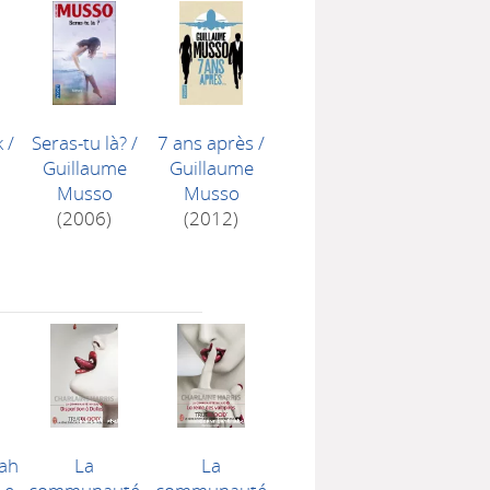
k
/
Seras-tu là?
/
7 ans après
/
e
Guillaume
Guillaume
Musso
Musso
(2006)
(2012)
oah
La
La