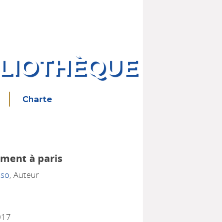
BLIOTHÈQUE
Charte
ment à paris
sso
, Auteur
017