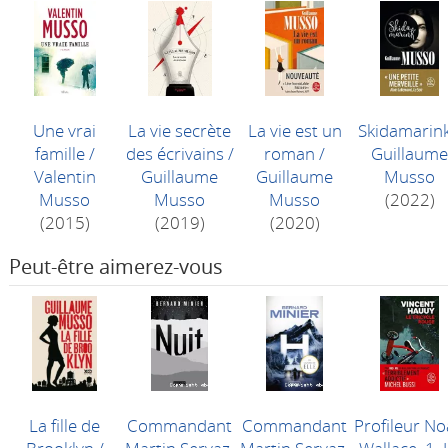
Une vrai
La vie secrète
La vie est un
Skidamarin
famille
/
des écrivains
/
roman
/
Guillaum
Valentin
Guillaume
Guillaume
Musso
Musso
Musso
Musso
(2022)
(2015)
(2019)
(2020)
Peut-être aimerez-vous
La fille de
Commandant
Commandant
Profileur N