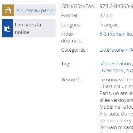
ISBN/ISSN/EAN :
978-2-84563-
Ajouter au panier
Format :
475 p.
Lien vers la
Langues:
Français
notice
Index.
8-3 (Roman litt
décimale :
Catégories :
Littérature > 
Tags :
séquestration
;
New York
;
tu
Résumé :
Le nouveau thr
« L’art est un 
Paris, un ateli
allée verdoyan
Madeline l’a lo
À la suite d’une
londonienne y 
écrivain misan