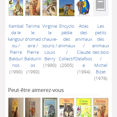
Kambal
Tarima
Virginie
Encyclo
Atlas
Les
da le
le
la
pédie
des
petits
kangour
dromad
chauve-
des
animaux
des
ou
/
aire
/
souris
/
animaux
/
animaux
Pierre
Pierre
Louis
/
Claude
des bois
Balduri
Baldurin
Berry
Collectif
Delafoss
/
nos
os
(1990)
(2005)
e
Michel
(1990)
(1990)
(1994)
Bizet
(1976)
Peut-être aimerez-vous