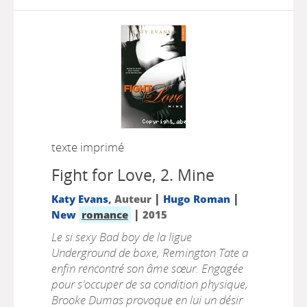
texte imprimé
Fight for Love, 2.
Mine
|
|
Katy Evans
, Auteur
Hugo Roman
|
New
romance
2015
Le si sexy Bad boy de la ligue
Underground de boxe, Remington Tate a
enfin rencontré son âme sœur. Engagée
pour s'occuper de sa condition physique,
Brooke Dumas provoque en lui un désir