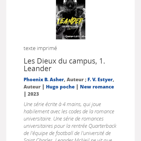
texte imprimé
Les Dieux du campus, 1.
Leander
Phoenix B. Asher
, Auteur ;
F. V. Estyer
,
|
|
Auteur
Hugo poche
New romance
|
2023
Une série écrite à 4 mains, qui joue
habilement avec les codes de la romance
universitaire. Une série de romances
universitaires pour la rentrée Quarterback
de l'équipe de football de l'université de
Saint Charles, Leander McNeil ne vit que