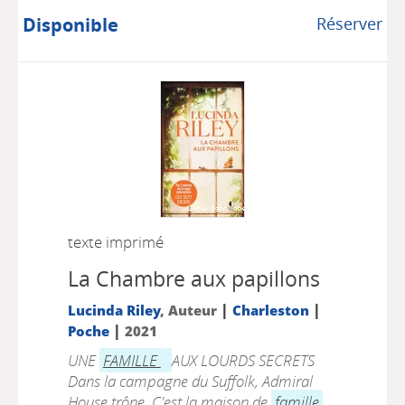
Disponible
Réserver
texte imprimé
La Chambre aux papillons
|
|
Lucinda Riley
, Auteur
Charleston
|
Poche
2021
UNE
FAMILLE
AUX LOURDS SECRETS
Dans la campagne du Suffolk, Admiral
House trône. C'est la maison de
famille