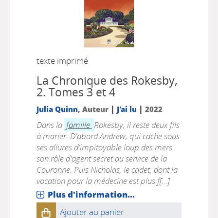
texte imprimé
La Chronique des Rokesby,
2.
Tomes 3 et 4
|
|
Julia Quinn
, Auteur
J'ai lu
2022
Dans la
famille
Rokesby, il reste deux fils
à marier. D'abord Andrew, qui cache sous
ses allures d'impitoyable loup des mers
son rôle d'agent secret au service de la
Couronne. Puis Nicholas, le cadet, dont la
vocation pour la médecine est plus f[...]
Plus d'information...
Ajouter au panier