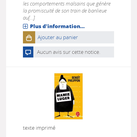
les comportements malsains que génère
la promiscuité de son train de banlieue
au[...]
Plus d'information...
Ajouter au panier
Aucun avis sur cette notice.
texte imprimé