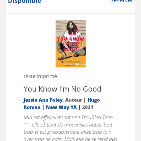
Disponible
Réserver
texte imprimé
You Know I'm No Good
|
Jessie Ann Foley
, Auteur
Hugo
|
|
Roman
New Way YA
2021
Mia est officiellement une Troubled Teen
™ - elle obtient de mauvaises notes, boit
trop et est probablement allée trop loin
avec trop de gars. Mais elle ne se rend pas