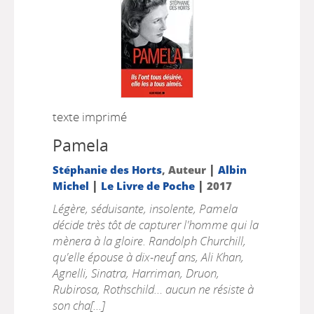
texte imprimé
Pamela
|
Stéphanie des Horts
, Auteur
Albin
|
|
Michel
Le Livre de Poche
2017
Légère, séduisante, insolente, Pamela
décide très tôt de capturer l'homme qui la
mènera à la gloire. Randolph Churchill,
qu'elle épouse à dix-neuf ans, Ali Khan,
Agnelli, Sinatra, Harriman, Druon,
Rubirosa, Rothschild… aucun ne résiste à
son cha[...]