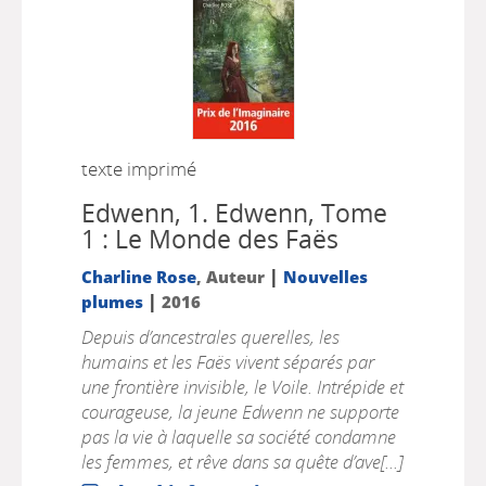
texte imprimé
Edwenn, 1.
Edwenn, Tome
1 : Le Monde des Faës
|
Charline Rose
, Auteur
Nouvelles
|
plumes
2016
Depuis d’ancestrales querelles, les
humains et les Faës vivent séparés par
une frontière invisible, le Voile. Intrépide et
courageuse, la jeune Edwenn ne supporte
pas la vie à laquelle sa société condamne
les femmes, et rêve dans sa quête d’ave[...]