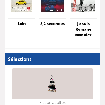
Loin
8,2 secondes
Je suis
s
Romane
s
Monnier
Sélections
Fiction adultes