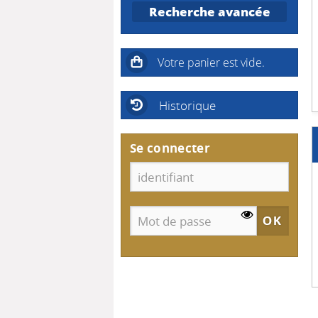
Recherche avancée
Un printemps pour te
Les Dernières Heures des
succomber
Deverill
Historique
Se connecter