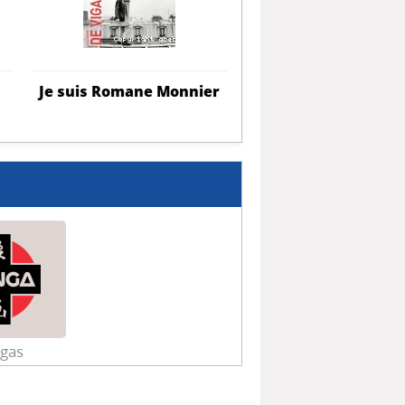
Je suis Romane Monnier
Dans la jungle
gas